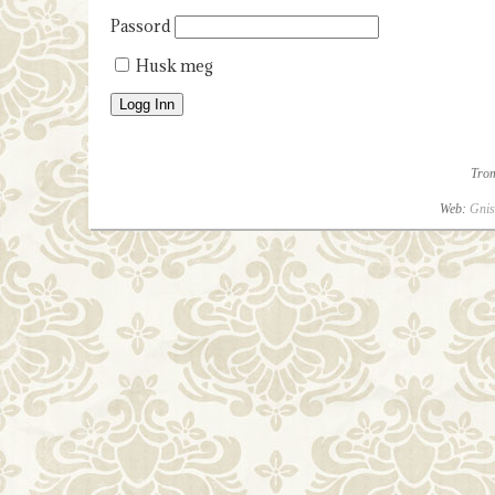
Passord
Husk meg
Tro
Web:
Gnis