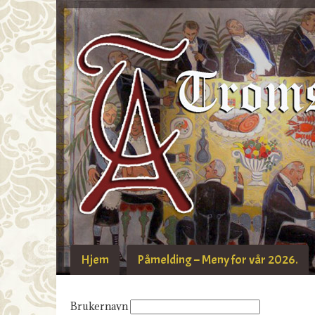
Hjem
Påmelding – Meny for vår 2026.
Brukernavn