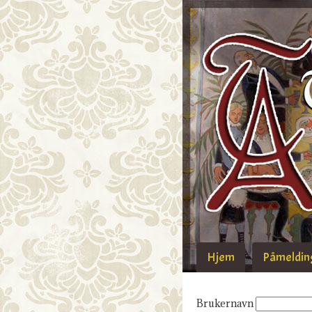
Hjem
Påmelding
Brukernavn