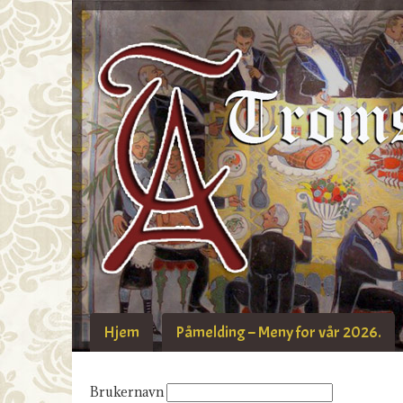
Hjem
Påmelding – Meny for vår 2026.
Brukernavn