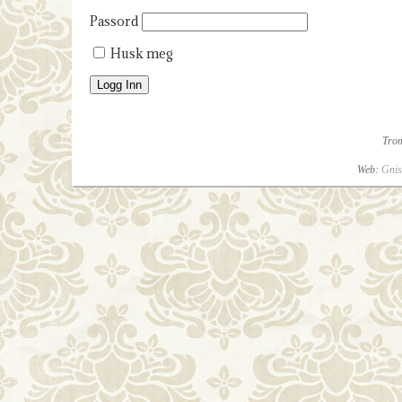
Passord
Husk meg
Tro
Web:
Gnis