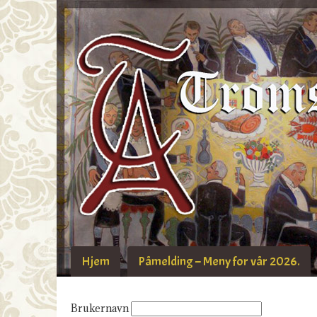
Hjem
Påmelding – Meny for vår 2026.
Brukernavn