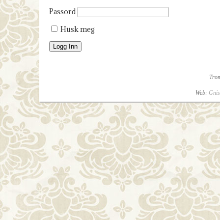
Passord
Husk meg
Tro
Web:
Gnis