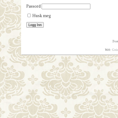
Passord
Husk meg
Tro
Web:
Gnis