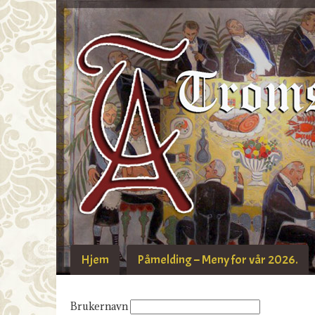
Hjem
Påmelding – Meny for vår 2026.
Brukernavn